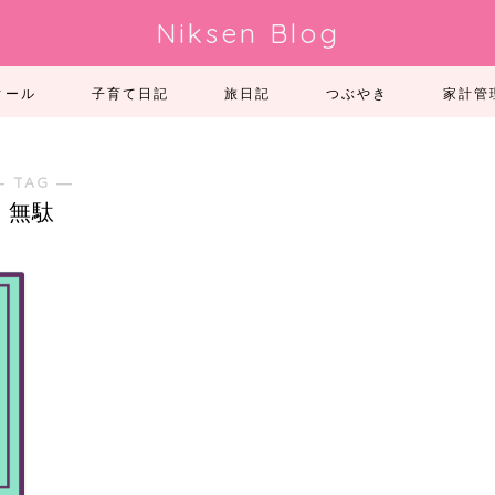
Niksen Blog
ィール
子育て日記
旅日記
つぶやき
家計管
― TAG ―
無駄