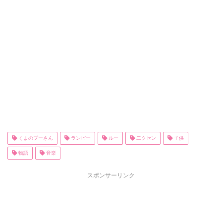
くまのプーさん
ランピー
ルー
二クセン
子供
物語
音楽
スポンサーリンク