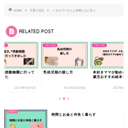
HOME
子育て日記
くまのプーさんと仲間たちに学ぶ
RELATED POST
て日記
子育て日記
子育て日記
沢自然動物園に行って
乳幼児期の接し方
本好きママが勧める
ました
歳児おすすめ絵本５
2021年4月15日
2021年3月20日
2023年8
時間とお金と仲良く暮らす