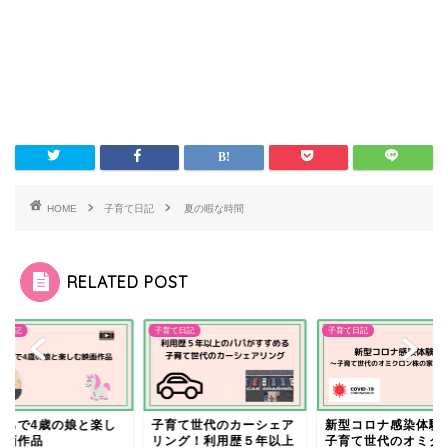
HOME
子育て日記
夏の暇な時間
RELATED POST
て日記
子育て日記
子育て日記
うちで4歳の娘と楽し
子育て世代のカーシェア
新型コロナ感染体験
映画作品
リング！利用歴５年以上
子育て世代のオミク