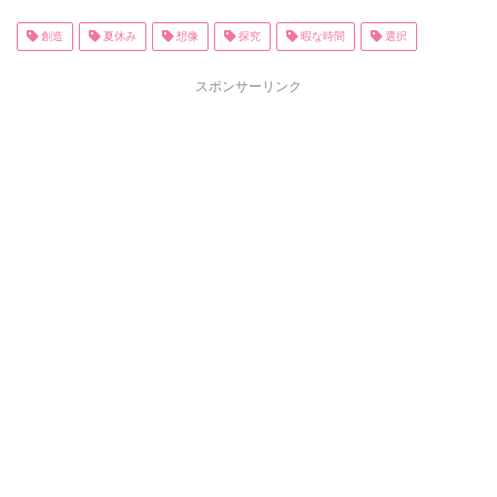
創造
夏休み
想像
探究
暇な時間
選択
スポンサーリンク