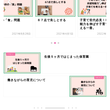
供の「食」問題
６７点で良しとする
子育て世代必見！非
能力を伸ばす子育て
える一冊。
2021年8月28日
2021年4月1日
2022年3
生後５ヶ月ではじまった保育園
働きながらの育児について