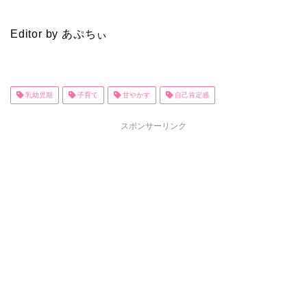
Editor by あぷちぃ
乳幼児期
子育て
甘やかす
自己肯定感
スポンサーリンク