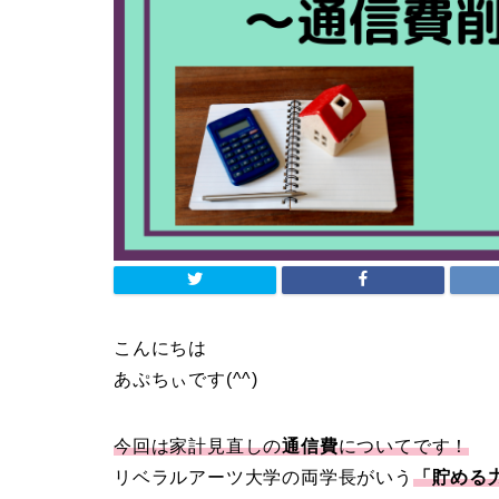
こんにちは
あぷちぃです(^^)
今回は家計見直しの
通信費
についてです！
リベラルアーツ大学の両学長がいう
「貯める