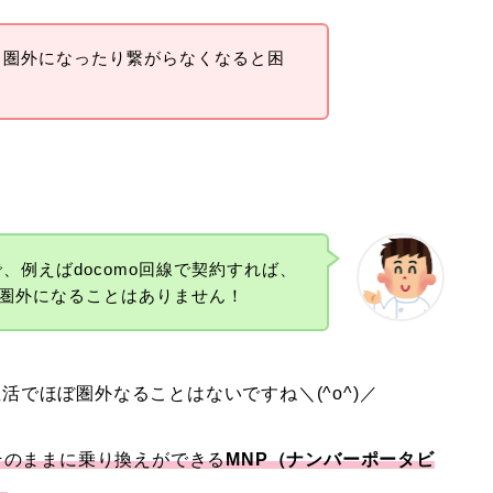
、圏外になったり繋がらなくなると困
、例えばdocomo回線で契約すれば、
外は圏外になることはありません！
生活でほぼ圏外なることはないですね＼(^o^)／
そのままに乗り換えができる
MNP（ナンバーポータビ
！